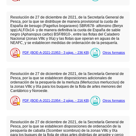
Resolución de 27 de diciembre de 2021, de la Secretaría General de
Pesca, por la que se distribuye de manera provisional la cuota de
España de besugo (Pagellus bogaraveo) SBR/678- alfonsino (Beryx
spp) ALF/3x14- y de manera definitiva la cuota de España de sable
negro (Aphanopus carbo) BSF/8910-, entre las flotas del Caladero
Nacional (zonas VIIIc y IXa) y las flotas que operan en aguas de la
NEAFC, y se establecen medidas de ordenación de la pesquería.
PDF (BOE-A-2021-21953 - 3
págs.
- 236
KB
)
Otros formatos
Resolución de 27 de diciembre de 2021, de la Secretaría General de
Pesca, por la que se establecen disposiciones adicionales de
ordenación de la pesquería de la merluza (Merluccius merluccius) de
la zonas VIIIc y IXa para los buques de la flota de artes menores del
Cantábrico y Noroeste.
PDF (BOE-A-2021-21954 - 2
págs.
- 216
KB
)
Otros formatos
Resolución de 27 de diciembre de 2021, de la Secretaría General de
Pesca, por la que se establecen disposiciones de ordenación de la
pesquería de caballa (Scomber scombrus) de la zonas VIIIc y IXa
para los buques de la flota de otras artes distintas de arrastre y cerco