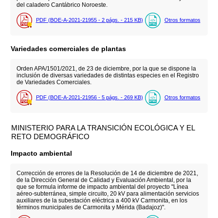
del caladero Cantábrico Noroeste.
PDF (BOE-A-2021-21955 - 2
págs.
- 215
KB
)
Otros formatos
Variedades comerciales de plantas
Orden APA/1501/2021, de 23 de diciembre, por la que se dispone la
inclusión de diversas variedades de distintas especies en el Registro
de Variedades Comerciales.
PDF (BOE-A-2021-21956 - 5
págs.
- 269
KB
)
Otros formatos
MINISTERIO PARA LA TRANSICIÓN ECOLÓGICA Y EL
RETO DEMOGRÁFICO
Impacto ambiental
Corrección de errores de la Resolución de 14 de diciembre de 2021,
de la Dirección General de Calidad y Evaluación Ambiental, por la
que se formula informe de impacto ambiental del proyecto "Línea
aéreo-subterránea, simple circuito, 20 kV para alimentación servicios
auxiliares de la subestación eléctrica a 400 kV Carmonita, en los
términos municipales de Carmonita y Mérida (Badajoz)".