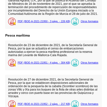
Garantía Agraria, O.A., por la que se publica el Acuerdo del Consejo
de Ministros de 16 de noviembre de 2021, por el que se aprueba la
terminación del procedimiento de repercusión de responsabilidades
por incumplimiento del Derecho de la Unión Europea iniciado a la
Comunidad Autónoma de la Región de Murcia el 28 de julio de 2021.
PDF (BOE-A-2021-21950 - 3
págs.
- 226
KB
)
Otros formatos
Pesca marítima
Resolución de 23 de diciembre de 2021, de la Secretaría General de
Pesca, por la que se actualiza el censo de embarcaciones
autorizadas a ejercer la pesca marítima profesional en la reserva
marina del Levante de Mallorca-Cala Rajada.
PDF (BOE-A-2021-21951 - 4
págs.
- 304
KB
)
Otros formatos
Resolución de 27 de diciembre 2021, de la Secretaría General de
Pesca, por la que se establecen disposiciones adicionales de
ordenación de la pesquería de la caballa (Scomber scombrus) de las
zonas VIIIc y IXa para los buques de la flota de otras artes distintas al
arrastre y cerco con puerto base en las provincias de Guipúzcoa y
Vizcaya.
PDF (BOE-A-2021-21952 - 2
págs.
- 217
KB
)
Otros formatos