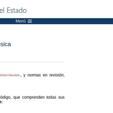
Menú
sica
, y normas en revisión,
código, que comprenden todas sus
e
: