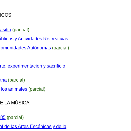
LICOS
 sitio
(parcial)
blicos y Actividades Recreativas
a Comunidades Autónomas
(parcial)
te, experimentación y sacrificio
dana
(parcial)
e los animales
(parcial)
DE LA MÚSICA
985
(parcial)
al de las Artes Escénicas y de la