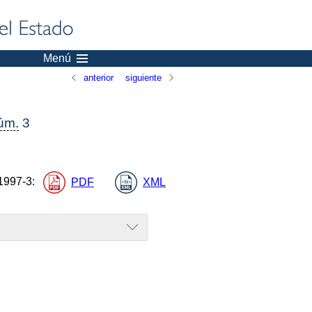
Menú
anterior
siguiente
úm.
3
1997-3
:
PDF
XML