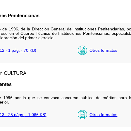
nes Penitenciarias
de 1996, de la Dirección General de Instituciones Penitenciarias, por
reso en el Cuerpo Técnico de Instituciones Penitenciarias, especialid
elebración del primer ejercicio.
12 - 1
pág.
- 70
KB
)
Otros formatos
 Y CULTURA
entes
 1996 por la que se convoca concurso público de méritos para la
rior.
13 - 25
págs.
- 1.066
KB
)
Otros formatos