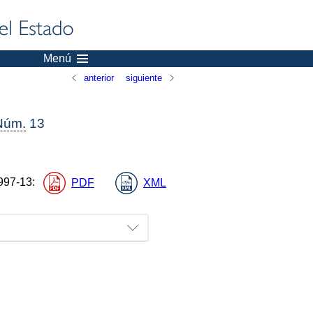
Menú
anterior
siguiente
Núm.
13
997-13
:
PDF
XML