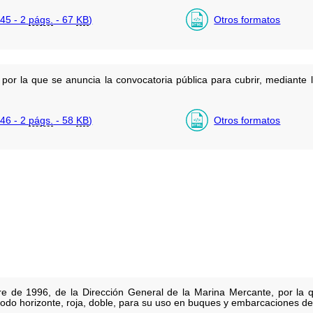
45 - 2
págs.
- 67
KB
)
Otros formatos
or la que se anuncia la convocatoria pública para cubrir, mediante l
46 - 2
págs.
- 58
KB
)
Otros formatos
e de 1996, de la Dirección General de la Marina Mercante, por la 
todo horizonte, roja, doble, para su uso en buques y embarcaciones d