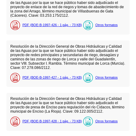
de las Aguas por la que se hace público haber sido adjudicado el
proyecto de enlace de la red de riegos y tomas de abastecimiento de
la zona del Arrago, término municipal de Villasbuenas de Gata
(Cáceres). Clave: 03.253.175/2112.
PDF (BOE-B-1997-426 - 1
pág.
- 73
KB
)
Otros formatos
Resolución de la Dirección General de Obras Hidráulicas y Calidad
de las Aguas por la que se hace público haber sido adjudicado el
proyecto de redes principales y secundarias de riego, desagües y
caminos de las zonas de riego de Lorca y valle del Guadalentín,
sector VIII. Subsector I. Rambla. Término municipal de Lorca (Murcia).
Clave: 07.278.086/2112.
PDF (BOE-B-1997-427 - 1
pág.
- 73
KB
)
Otros formatos
Resolución de la Dirección General de Obras Hidráulicas y Calidad
de las Aguas por la que se hace público haber sido adjudicado el
proyecto de presa de Enciso para regulación del río Cidacos, término
municipal de Enciso (La Rioja). Clave: 09.122.005/2112.
PDF (BOE-B-1997-428 - 1
pág.
- 73
KB
)
Otros formatos