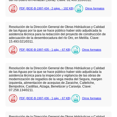
del río Duero en Almazán (Soria). Clave: 02.400.120/0312.
PDF (BOE-B-1997-434 - 2
págs.
- 192
KB
)
Otros formatos
Resolución de la Dirección General de Obras Hidráulicas y Calidad
de las Aguas por la que se hace público haber sido adjudicada la
asistencia técnica para la redacción del proyecto de construcción de
adecuación de la desembocadura del río Oro, en Melilla. Clave:
15.493.021/0311.
PDF (BOE-B-1997-435 - 1
pág.
- 67
KB
)
Otros formatos
Resolución de la Dirección General de Obras Hidráulicas y Calidad
de las Aguas por la que se hace público haber sido adjudicada la
asistencia técnica para la inspección y vigilancia de las obras de
modernización de regadíos de la vega media del Segura, margen
izquierda, alimentación de acequias de Zaraiche, Calteliche,
Benipotrox, Castillas, Alzaga, Benetúcer y Caravija. Clave:
07.258.134/0211.
PDF (BOE-B-1997-436 - 1
pág.
- 67
KB
)
Otros formatos
Resolución de la Dirección General de Obras Hidráulicas y Calidad