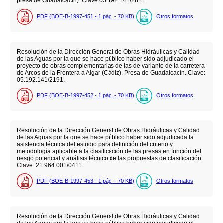
presa de Guadalcacín). Clave 05.192.141/2811.
PDF (BOE-B-1997-451 - 1
pág.
- 70
KB
)
Otros formatos
Resolución de la Dirección General de Obras Hidráulicas y Calidad
de las Aguas por la que se hace público haber sido adjudicado el
proyecto de obras complementarias de las de variante de la carretera
de Arcos de la Frontera a Algar (Cádiz). Presa de Guadalcacín. Clave:
05.192.141/2191.
PDF (BOE-B-1997-452 - 1
pág.
- 70
KB
)
Otros formatos
Resolución de la Dirección General de Obras Hidráulicas y Calidad
de las Aguas por la que se hace público haber sido adjudicada la
asistencia técnica del estudio para definición del criterio y
metodología aplicable a la clasificación de las presas en función del
riesgo potencial y análisis técnico de las propuestas de clasificación.
Clave: 21.964.001/0411.
PDF (BOE-B-1997-453 - 1
pág.
- 70
KB
)
Otros formatos
Resolución de la Dirección General de Obras Hidráulicas y Calidad
de las Aguas por la que se hace público haber sido adjudicado el