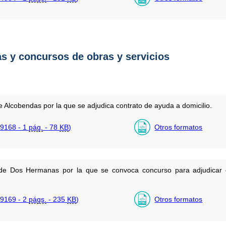
as y concursos de obras y servicios
 Alcobendas por la que se adjudica contrato de ayuda a domicilio.
9168 - 1
pág.
- 78
KB
)
Otros formatos
 de Dos Hermanas por la que se convoca concurso para adjudicar o
9169 - 2
págs.
- 235
KB
)
Otros formatos