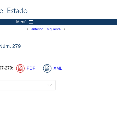
Menú
anterior
siguiente
Núm.
279
97-279
:
PDF
XML