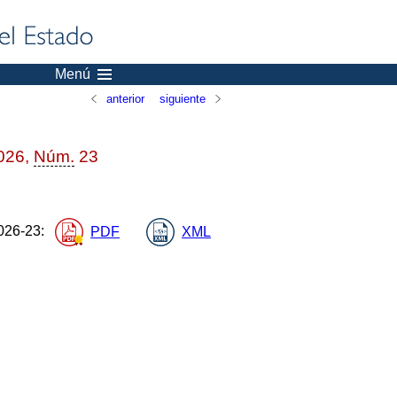
Menú
anterior
siguiente
2026,
Núm.
23
26-23
:
PDF
XML