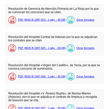
Resolución de Gerencia de Atención Primaria de La Rioja por la que
se convocan los concursos que se citan.
PDF (BOE-B-1997-824 - 1
pág.
- 65
KB
)
Otros formatos
Resolución del Hospital Central de Asturias por la que se adjudican
los contratos que se citan.
PDF (BOE-B-1997-825 - 1
pág.
- 65
KB
)
Otros formatos
Resolución del Hospital «Virgen del Castillo», de Yecla, por la que se
convoca concurso de suministros.
PDF (BOE-B-1997-826 - 1
pág.
- 65
KB
)
Otros formatos
Resolución del Hospital «V. Álvarez Buylla», de Murias-Mieres
(Asturias), por el que se adjudica el contrato de limpieza y recogida
de basuras que se cita.
PDF (BOE-B-1997-827 - 1
pág.
- 65
KB
)
Otros formatos