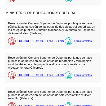
MINISTERIO DE EDUCACIÓN Y CULTURA
Resolución del Consejo Superior de Deportes por la que se hace
pública la adjudicación de las obras de dos pistas polideportivas en
los colegios públicos «Antonio Machado» y «Montero de Espinosa»,
de Almendralejo (Badajoz).
PDF (BOE-B-1997-802 - 1
pág.
- 74
KB
)
Otros formatos
Resolución del Consejo Superior de Deportes por la que se hace
pública la adjudicación de las obras de reparación y terminación
módulo M-2 en el colegio público «Francisco González», de
Aldeacentenera (Cáceres).
PDF (BOE-B-1997-803 - 1
pág.
- 74
KB
)
Otros formatos
Resolución del Consejo Superior de Deportes por la que se hace
pública la adjudicación de las obras de sala escolar tipo M-3A en
Astudillo (Palencia).
PDF (BOE-B-1997-804 - 1
pág.
- 74
KB
)
Otros formatos