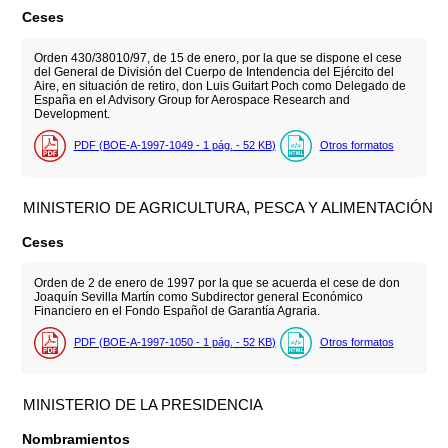
Ceses
Orden 430/38010/97, de 15 de enero, por la que se dispone el cese
del General de División del Cuerpo de Intendencia del Ejército del
Aire, en situación de retiro, don Luis Guitart Poch como Delegado de
España en el Advisory Group for Aerospace Research and
Development.
PDF (BOE-A-1997-1049 - 1
pág.
- 52
KB
)
Otros formatos
MINISTERIO DE AGRICULTURA, PESCA Y ALIMENTACIÓN
Ceses
Orden de 2 de enero de 1997 por la que se acuerda el cese de don
Joaquín Sevilla Martín como Subdirector general Económico
Financiero en el Fondo Español de Garantía Agraria.
PDF (BOE-A-1997-1050 - 1
pág.
- 52
KB
)
Otros formatos
MINISTERIO DE LA PRESIDENCIA
Nombramientos