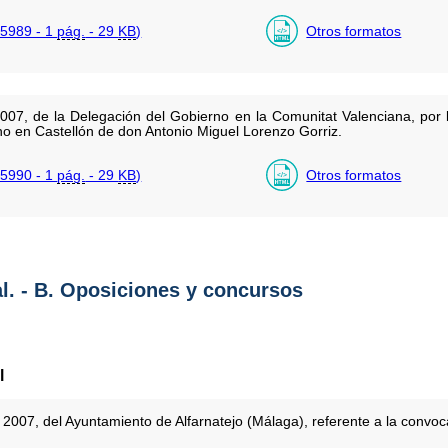
5989 - 1
pág.
- 29
KB
)
Otros formatos
2007, de la Delegación del Gobierno en la Comunitat Valenciana, por
 en Castellón de don Antonio Miguel Lorenzo Gorriz.
5990 - 1
pág.
- 29
KB
)
Otros formatos
al. - B. Oposiciones y concursos
l
2007, del Ayuntamiento de Alfarnatejo (Málaga), referente a la convoc