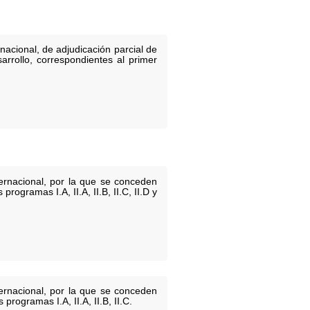
acional, de adjudicación parcial de
rrollo, correspondientes al primer
ernacional, por la que se conceden
gramas I.A, II.A, II.B, II.C, II.D y
ernacional, por la que se conceden
ogramas I.A, II.A, II.B, II.C.