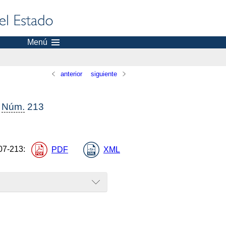
Menú
anterior
siguiente
,
Núm.
213
07-213
:
PDF
XML