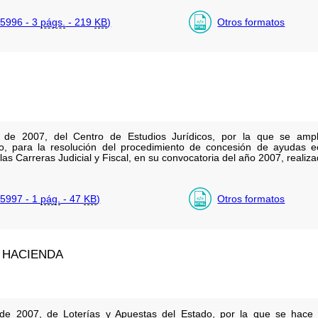
5996 - 3
págs.
- 219
KB
)
Otros formatos
de 2007, del Centro de Estudios Jurídicos, por la que se ampl
o, para la resolución del procedimiento de concesión de ayudas 
las Carreras Judicial y Fiscal, en su convocatoria del año 2007, realiz
5997 - 1
pág.
- 47
KB
)
Otros formatos
 HACIENDA
e 2007, de Loterías y Apuestas del Estado, por la que se hace p