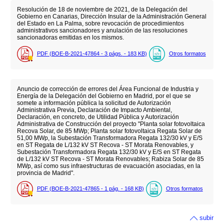
Resolución de 18 de noviembre de 2021, de la Delegación del
Gobierno en Canarias, Dirección Insular de la Administración General
del Estado en La Palma, sobre revocación de procedimientos
administrativos sancionadores y anulación de las resoluciones
sancionadoras emitidas en los mismos.
PDF (BOE-B-2021-47864 - 3
págs.
- 183
KB
)
Otros formatos
Anuncio de corrección de errores del Área Funcional de Industria y
Energía de la Delegación del Gobierno en Madrid, por el que se
somete a información pública la solicitud de Autorización
Administrativa Previa, Declaración de Impacto Ambiental,
Declaración, en concreto, de Utilidad Pública y Autorización
Administrativa de Construcción del proyecto "Planta solar fotovoltaica
Recova Solar, de 85 MWp; Planta solar fotovoltaica Regata Solar de
51,00 MWp, la Subestación Transformadora Regata 132/30 kV y E/S
en ST Regata de L/132 kV ST Recova - ST Morata Renovables, y
Subestación Transformadora Regata 132/30 kV y E/S en ST Regata
de L/132 kV ST Recova - ST Morata Renovables; Rabiza Solar de 85
MWp, así como sus infraestructuras de evacuación asociadas, en la
provincia de Madrid".
PDF (BOE-B-2021-47865 - 1
pág.
- 168
KB
)
Otros formatos
subir