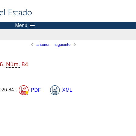
Menú
anterior
siguiente
26,
Núm.
84
26-84
:
PDF
XML