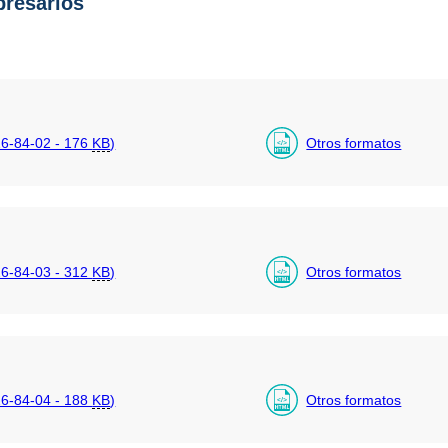
resarios
6-84-02 - 176
KB
)
Otros formatos
6-84-03 - 312
KB
)
Otros formatos
6-84-04 - 188
KB
)
Otros formatos