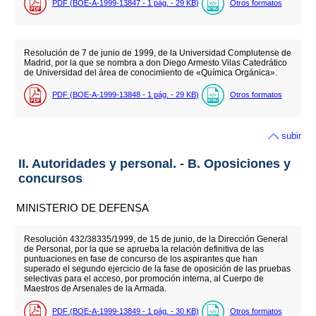
PDF (BOE-A-1999-13847 - 1
pág.
- 29
KB
)
Otros formatos
Resolución de 7 de junio de 1999, de la Universidad Complutense de
Madrid, por la que se nombra a don Diego Armesto Vilas Catedrático
de Universidad del área de conocimiento de «Química Orgánica».
PDF (BOE-A-1999-13848 - 1
pág.
- 29
KB
)
Otros formatos
subir
II. Autoridades y personal. - B. Oposiciones y
concursos
MINISTERIO DE DEFENSA
Resolución 432/38335/1999, de 15 de junio, de la Dirección General
de Personal, por la que se aprueba la relación definitiva de las
puntuaciones en fase de concurso de los aspirantes que han
superado el segundo ejercicio de la fase de oposición de las pruebas
selectivas para el acceso, por promoción interna, al Cuerpo de
Maestros de Arsenales de la Armada.
PDF (BOE-A-1999-13849 - 1
pág.
- 30
KB
)
Otros formatos