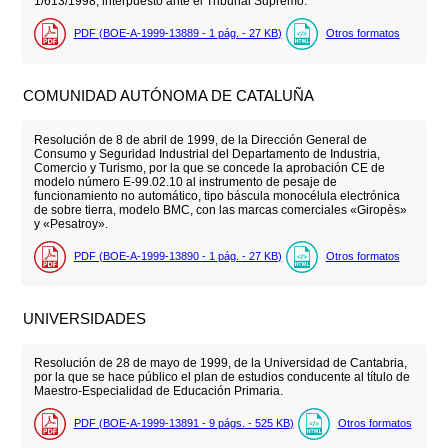
1/613/1998, interpuesto ante el Tribunal Supremo.
PDF (BOE-A-1999-13889 - 1
pág.
- 27
KB
)
Otros formatos
COMUNIDAD AUTÓNOMA DE CATALUÑA
Resolución de 8 de abril de 1999, de la Dirección General de
Consumo y Seguridad Industrial del Departamento de Industria,
Comercio y Turismo, por la que se concede la aprobación CE de
modelo número E-99.02.10 al instrumento de pesaje de
funcionamiento no automático, tipo báscula monocélula electrónica
de sobre tierra, modelo BMC, con las marcas comerciales «Giropès»
y «Pesatroy».
PDF (BOE-A-1999-13890 - 1
pág.
- 27
KB
)
Otros formatos
UNIVERSIDADES
Resolución de 28 de mayo de 1999, de la Universidad de Cantabria,
por la que se hace público el plan de estudios conducente al título de
Maestro-Especialidad de Educación Primaria.
PDF (BOE-A-1999-13891 - 9
págs.
- 525
KB
)
Otros formatos