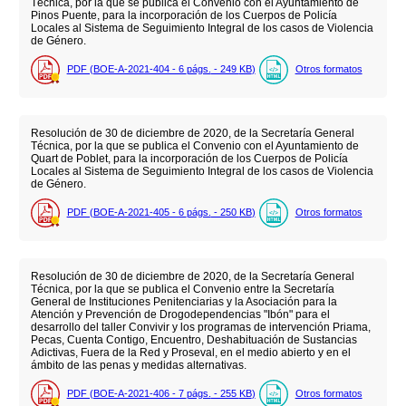
Técnica, por la que se publica el Convenio con el Ayuntamiento de
Pinos Puente, para la incorporación de los Cuerpos de Policía
Locales al Sistema de Seguimiento Integral de los casos de Violencia
de Género.
PDF (BOE-A-2021-404 - 6
págs.
- 249
KB
)
Otros formatos
Resolución de 30 de diciembre de 2020, de la Secretaría General
Técnica, por la que se publica el Convenio con el Ayuntamiento de
Quart de Poblet, para la incorporación de los Cuerpos de Policía
Locales al Sistema de Seguimiento Integral de los casos de Violencia
de Género.
PDF (BOE-A-2021-405 - 6
págs.
- 250
KB
)
Otros formatos
Resolución de 30 de diciembre de 2020, de la Secretaría General
Técnica, por la que se publica el Convenio entre la Secretaría
General de Instituciones Penitenciarias y la Asociación para la
Atención y Prevención de Drogodependencias "Ibón" para el
desarrollo del taller Convivir y los programas de intervención Priama,
Pecas, Cuenta Contigo, Encuentro, Deshabituación de Sustancias
Adictivas, Fuera de la Red y Proseval, en el medio abierto y en el
ámbito de las penas y medidas alternativas.
PDF (BOE-A-2021-406 - 7
págs.
- 255
KB
)
Otros formatos