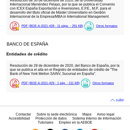
Resolución de 30 de diciembre de 2020, de la Universidad
Internacional Menéndez Pelayo, por la que se publica el Convenio
con ICEX España Exportación e Inversiones, E.P.E., M.P., para el
desarrollo del título oficial de Máster Universitario en Gestión
Internacional de la Empresa/MBA in International Management.
PDF (BOE-A-2021-428 - 11
págs.
- 291
KB
)
Otros formatos
BANCO DE ESPAÑA
Entidades de crédito
Resolución de 28 de diciembre de 2020, del Banco de España, por la
que se publica el alta en el Registro de entidades de crédito de "The
Bank of New York Mellon SA/NV, Sucursal en España".
PDF (BOE-A-2021-429 - 1
pág.
- 211
KB
)
Otros formatos
subir
Contactar
Sobre la sede electrónica
Mapa
Aviso legal
Accesibilidad
Protección de datos
Sistema Interno de Información
Tutoriales
Empleo en la AEBOE