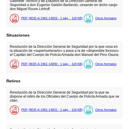
Gabinete Técnico y de Estudios de la Dirección General de
Seguridad a don Eugenio Galdón Barberán, cesando en dicho cargo
don Miguel Roure Linhoff.
PDF (BOE-A-1961-14829 - 1
pág.
- 118
KB
)
Otros formatos
Situaciones
Resolución de la Dirección General de Seguridad por la que cesa en
la situación de «supernumerario» y pasa a la de «disponible forzoso»
el Capitán del Cuerpo de Policía Armada don Manuel del Pino Osuna.
PDF (BOE-A-1961-14830 - 1
pág.
- 118
KB
)
Otros formatos
Retiros
Resolución de la Dirección General de Seguridad por la que se
dispone el retiro de los Oficiales del Cuerpo de Policía Armada que se
citan.
PDF (BOE-A-1961-14831 - 1
pág.
- 118
KB
)
Otros formatos