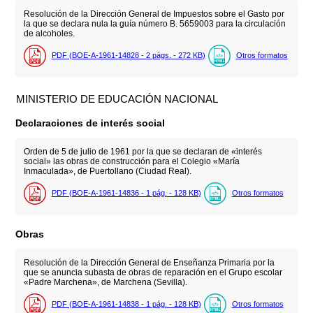
Resolución de la Dirección General de Impuestos sobre el Gasto por
la que se declara nula la guía número B. 5659003 para la circulación
de alcoholes.
PDF (BOE-A-1961-14828 - 2
págs.
- 272
KB
)
Otros formatos
MINISTERIO DE EDUCACIÓN NACIONAL
Declaraciones de interés social
Orden de 5 de julio de 1961 por la que se declaran de «interés
social» las obras de construcción para el Colegio «María
Inmaculada», de Puertollano (Ciudad Real).
PDF (BOE-A-1961-14836 - 1
pág.
- 128
KB
)
Otros formatos
Obras
Resolución de la Dirección General de Enseñanza Primaria por la
que se anuncia subasta de obras de reparación en el Grupo escolar
«Padre Marchena», de Marchena (Sevilla).
PDF (BOE-A-1961-14838 - 1
pág.
- 128
KB
)
Otros formatos