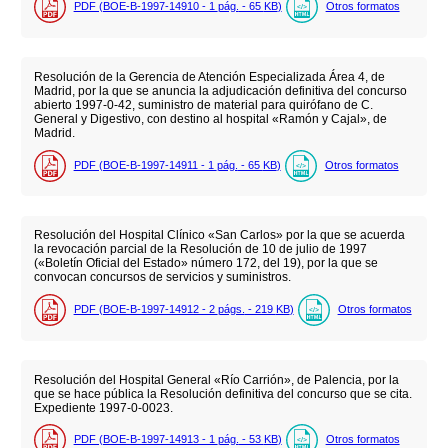
PDF (BOE-B-1997-14910 - 1
pág.
- 65
KB
)
Otros formatos
Resolución de la Gerencia de Atención Especializada Área 4, de
Madrid, por la que se anuncia la adjudicación definitiva del concurso
abierto 1997-0-42, suministro de material para quirófano de C.
General y Digestivo, con destino al hospital «Ramón y Cajal», de
Madrid.
PDF (BOE-B-1997-14911 - 1
pág.
- 65
KB
)
Otros formatos
Resolución del Hospital Clínico «San Carlos» por la que se acuerda
la revocación parcial de la Resolución de 10 de julio de 1997
(«Boletín Oficial del Estado» número 172, del 19), por la que se
convocan concursos de servicios y suministros.
PDF (BOE-B-1997-14912 - 2
págs.
- 219
KB
)
Otros formatos
Resolución del Hospital General «Río Carrión», de Palencia, por la
que se hace pública la Resolución definitiva del concurso que se cita.
Expediente 1997-0-0023.
PDF (BOE-B-1997-14913 - 1
pág.
- 53
KB
)
Otros formatos