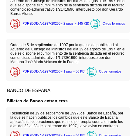
Acuerdo del Consejo de Ministros del día 29 de agosto de 1997, en el
que se dispone el cumplimiento de la sentencia dictada en el recurso
contencioso-administrativo 1/21419/96, interpuesto por don Gerardo
Barros Alonso.
PDF (BOE-A-1997-20255 - 2
págs.
- 145
KB
)
Otros formatos
Orden de 5 de septiembre de 1997 por la que se da publicidad al
Acuerdo del Consejo de Ministros del día 29 de agosto de 1997, en el
que se dispone el cumplimiento de la sentencia dictada en el recurso
contencioso-administrativo 1/1.739/1990, interpuesto por don
Mariano José María Velasco de la Fuente.
PDF (BOE-A-1997-20256 - 1
pág.
- 56
KB
)
Otros formatos
BANCO DE ESPAÑA
Billetes de Banco extranjeros
Resolución de 19 de septiembre de 1997, del Banco de España, por
la que se hacen públicos los cambios que este Banco de España
aplicará a las operaciones que realice por propia cuenta durante los
días del 22 al 28 de septiembre de 1997, salvo aviso en contrario.
PDF (BOE-A-1997-20257 - 1
pág.
- 56
KB
)
Otros formatos