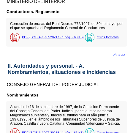
MINISTERIO DEL INTERIOR
Conductores. Reglamento
Corrección de erratas del Real Decreto 772/1997, de 30 de mayo, por
el que se aprueba el Reglamento General de Conductores.
PDF (BOE-A-1997-20217 - 1
pág.
- 60
KB
)
Otros formatos
subir
II. Autoridades y personal. - A.
Nombramientos, situaciones e incidencias
CONSEJO GENERAL DEL PODER JUDICIAL
Nombramientos
Acuerdo de 16 de septiembre de 1997, de la Comisión Permanente
del Consejo General del Poder Judicial, por el que se nombran
Magistrados suplentes y Jueces sustitutos para el año judicial
1997/1998, en el ámbito de los Tribunales Superiores de Justicia de
Aragón, Castilla y León, Cataluña, Comunidad Valenciana y Galicia.
PDF (BOE-A-1997-20218 - 1
pág.
- 61
KB
)
Otros formatos