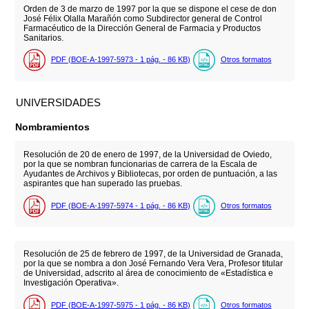
Orden de 3 de marzo de 1997 por la que se dispone el cese de don
José Félix Olalla Marañón como Subdirector general de Control
Farmacéutico de la Dirección General de Farmacia y Productos
Sanitarios.
PDF (BOE-A-1997-5973 - 1
pág.
- 86
KB
)
Otros formatos
UNIVERSIDADES
Nombramientos
Resolución de 20 de enero de 1997, de la Universidad de Oviedo,
por la que se nombran funcionarias de carrera de la Escala de
Ayudantes de Archivos y Bibliotecas, por orden de puntuación, a las
aspirantes que han superado las pruebas.
PDF (BOE-A-1997-5974 - 1
pág.
- 86
KB
)
Otros formatos
Resolución de 25 de febrero de 1997, de la Universidad de Granada,
por la que se nombra a don José Fernando Vera Vera, Profesor titular
de Universidad, adscrito al área de conocimiento de «Estadística e
Investigación Operativa».
PDF (BOE-A-1997-5975 - 1
pág.
- 86
KB
)
Otros formatos