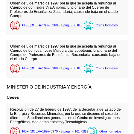
Orden de 5 de marzo de 1997 por la que se acepta la renuncia al
Cuerpo de don Isidre Vila Ambrós, funcionario del Cuerpo de
Profesores de Enseñanza Secundaria, causando baja en el citado
Cuerpo.
PDF (BOE-A-1997-5968 - 1
pág.
- 86
KB
)
Otros formatos
Orden de 5 de marzo de 1997 por la que se acepta la renuncia al
Cuerpo de don Juan José Murguialday Lopetegui, funcionario del
Cuerpo de Profesores de Enseñanza Secundaria, causando baja en
el citado Cuerpo.
PDF (BOE-A-1997-5969 - 1
pág.
- 86
KB
)
Otros formatos
MINISTERIO DE INDUSTRIA Y ENERGÍA
Ceses
Resolución de 27 de febrero de 1997, de la Secretaría de Estado de
la Energía y Recursos Minerales, por la que se dispone el cese de
diferentes Subdirectores generales en el Centro de Investigaciones
Energéticas, Medioambientales y Tecnológicas.
PDF (BOE-A-1997-5970 - 2
págs.
- 161
KB
)
Otros formatos