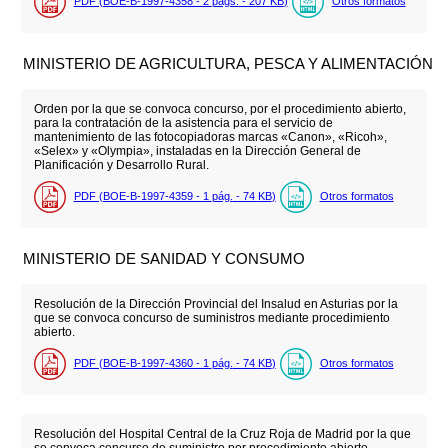
PDF (BOE-B-1997-4358 - 2
págs.
- 207
KB
)
Otros formatos
MINISTERIO DE AGRICULTURA, PESCA Y ALIMENTACIÓN
Orden por la que se convoca concurso, por el procedimiento abierto,
para la contratación de la asistencia para el servicio de
mantenimiento de las fotocopiadoras marcas «Canon», «Ricoh»,
«Selex» y «Olympia», instaladas en la Dirección General de
Planificación y Desarrollo Rural.
PDF (BOE-B-1997-4359 - 1
pág.
- 74
KB
)
Otros formatos
MINISTERIO DE SANIDAD Y CONSUMO
Resolución de la Dirección Provincial del Insalud en Asturias por la
que se convoca concurso de suministros mediante procedimiento
abierto.
PDF (BOE-B-1997-4360 - 1
pág.
- 74
KB
)
Otros formatos
Resolución del Hospital Central de la Cruz Roja de Madrid por la que
se convoca concurso de suministro por procedimiento abierto.