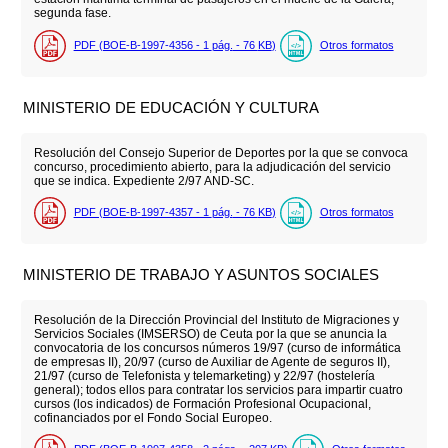
segunda fase.
PDF (BOE-B-1997-4356 - 1
pág.
- 76
KB
)
Otros formatos
MINISTERIO DE EDUCACIÓN Y CULTURA
Resolución del Consejo Superior de Deportes por la que se convoca
concurso, procedimiento abierto, para la adjudicación del servicio
que se indica. Expediente 2/97 AND-SC.
PDF (BOE-B-1997-4357 - 1
pág.
- 76
KB
)
Otros formatos
MINISTERIO DE TRABAJO Y ASUNTOS SOCIALES
Resolución de la Dirección Provincial del Instituto de Migraciones y
Servicios Sociales (IMSERSO) de Ceuta por la que se anuncia la
convocatoria de los concursos números 19/97 (curso de informática
de empresas II), 20/97 (curso de Auxiliar de Agente de seguros II),
21/97 (curso de Telefonista y telemarketing) y 22/97 (hostelería
general); todos ellos para contratar los servicios para impartir cuatro
cursos (los indicados) de Formación Profesional Ocupacional,
cofinanciados por el Fondo Social Europeo.