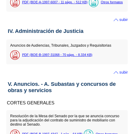
PDF (BOE-A-1997-6007 - 11
págs.
- 512
KB
)
Otros formatos
subir
IV. Administración de Justicia
Anuncios de Audiencias, Tribunales, Juzgados y Requisitorias
PDF (BOE-B-1997-31068 - 70
págs.
- 8.334
KB
)
subir
V. Anuncios. - A. Subastas y concursos de
obras y servicios
CORTES GENERALES
Resolución de la Mesa del Senado por la que se anuncia concurso
para la adjudicación del contrato de suministro de mobiliario con
destino al Senado.
PDF (BOE-B-1997-4347 - 1
pág.
- 64
KB
)
Otros formatos