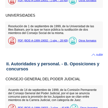
PDF (BOE-A-1999-19001 - 1
pág.
- 28
KB
)
Otros formatos
UNIVERSIDADES
Resolución de 1 de septiembre de 1999, de la Universidad de las
Illes Balears, por la que se hace pública la sustitución de dos
miembros del Consejo Social de la misma.
PDF (BOE-A-1999-19002 - 1
pág.
- 28
KB
)
Otros formatos
subir
II. Autoridades y personal. - B. Oposiciones y
concursos
CONSEJO GENERAL DEL PODER JUDICIAL
Acuerdo de 14 de septiembre de 1999, de la Comisión Permanente
del Consejo General del Poder Judicial, por el que se anuncia
concurso para la provisión de los Juzgados que se citan entre
miembros de la Carrera Judicial, con categoría de Juez.
PDF (BOE-A-1999-19003 - 2
págs.
- 40
KB
)
Otros formatos